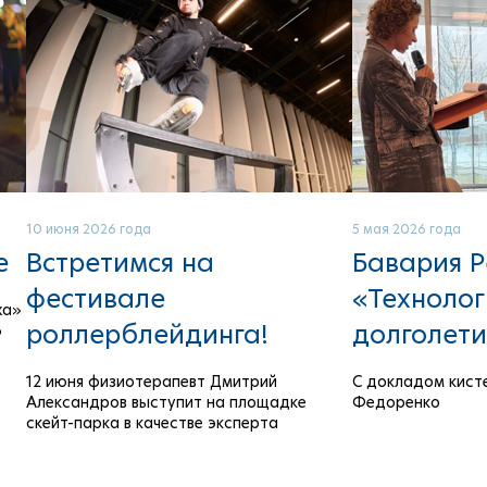
10 июня 2026 года
5 мая 2026 года
е
Встретимся на
Бавария Р
фестивале
«Техноло
ха»
роллерблейдинга!
долголети
6
12 июня физиотерапевт Дмитрий
С докладом кист
Александров выступит на площадке
Федоренко
скейт-парка в качестве эксперта