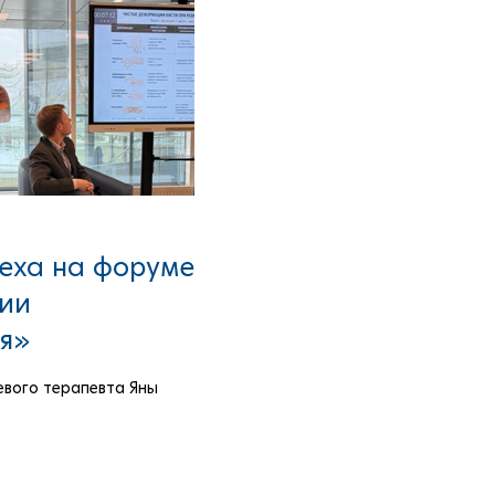
еха на форуме
гии
я»
евого терапевта Яны