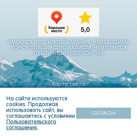
ИМЕЮТСЯ ПРОТИВОПОКАЗАНИЯ, НЕОБХОДИМА
КОНСУЛЬТАЦИЯ СПЕЦИАЛИСТА. НЕ ЯВЛЯЕТСЯ
ПУБЛИЧНОЙ ОФЕРТОЙ. 18+
Карта сайта
Политика конфиденциальности
Пользовательское соглашение
На сайте используются
cookies. Продолжая
© 2026 БАВАРИЯ РЕХА
использовать сайт, вы
СОГЛАСЕН!
соглашаетесь с условиями
СДЕЛАНО В ADVERTRIO
Пользовательского
ЗАПИСАТЬСЯ НА ПРИЕМ
соглашения.