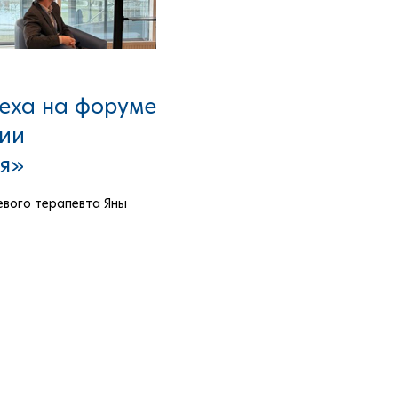
еха на форуме
гии
я»
евого терапевта Яны