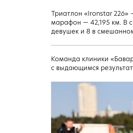
Триатлон «Ironstar 226» 
марафон — 42,195 км. В 
девушек и 8 в смешанно
Команда клиники «Бавар
с выдающимся результат